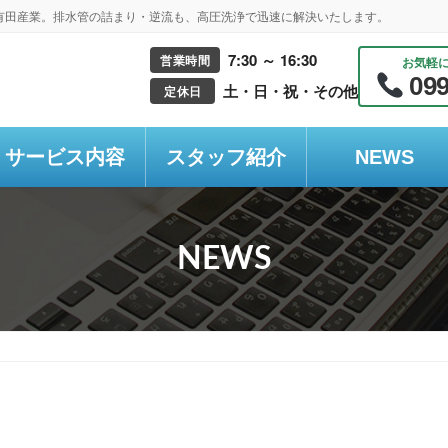
有田産業。排水管の詰まり・逆流も、高圧洗浄で迅速に解決いたします。
7:30 ～ 16:30
営業時間
お気軽
099
土・日・祝・その他
定休日
サービス内容
スタッフ紹介
NEWS
NEWS