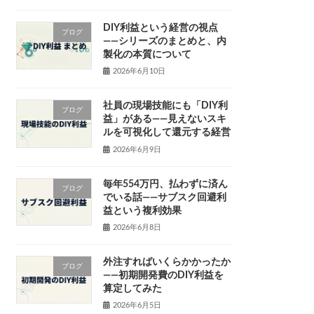
DIY利益という経営の視点
ブログ
——シリーズのまとめと、内
製化の本質について
2026年6月10日
社員の現場技能にも「DIY利
ブログ
益」がある——見えないスキ
ルを可視化して還元する経営
2026年6月9日
毎年554万円、払わずに済ん
ブログ
でいる話——サブスク回避利
益という複利効果
2026年6月8日
外注すればいくらかかったか
ブログ
——初期開発費のDIY利益を
算定してみた
2026年6月5日