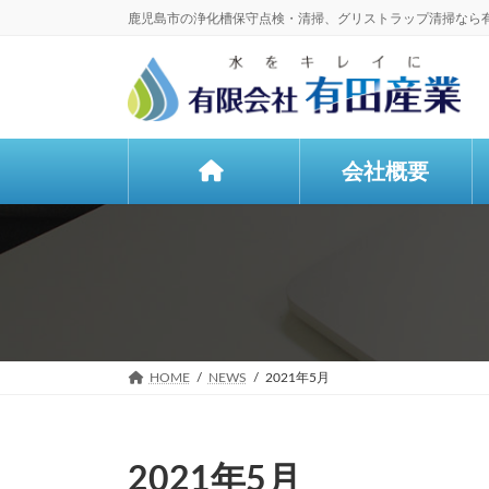
コ
ナ
鹿児島市の浄化槽保守点検・清掃、グリストラップ清掃なら
ン
ビ
テ
ゲ
ン
ー
ツ
シ
へ
ョ
ス
ン
会社概要
キ
に
ッ
移
プ
動
HOME
NEWS
2021年5月
2021年5月