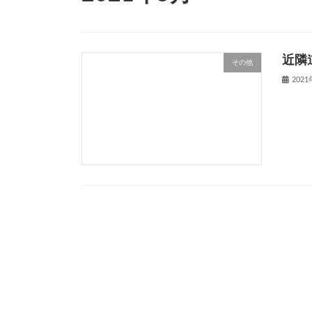
近隣
その他
202