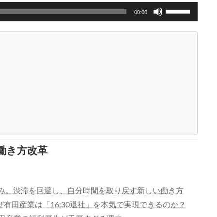
ボ
00:00
リ
ュ
ー
ム
調
節
に
は
上
下
矢
印
キ
ー
働き方改革
を
使
っ
て
日祝休み。渋滞を回避し、自分時間を取り戻す新しい働き方
く
ぜ有田産業は「16:30退社」を本気で実現できるのか？
だ