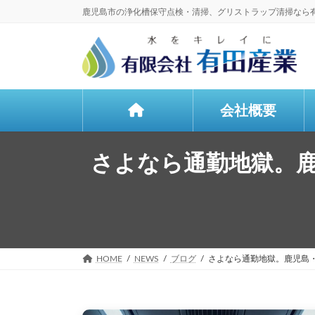
コ
ナ
鹿児島市の浄化槽保守点検・清掃、グリストラップ清掃なら
ン
ビ
テ
ゲ
ン
ー
ツ
シ
へ
ョ
ス
ン
会社概要
キ
に
ッ
移
プ
動
さよなら通勤地獄。鹿
HOME
NEWS
ブログ
さよなら通勤地獄。鹿児島・