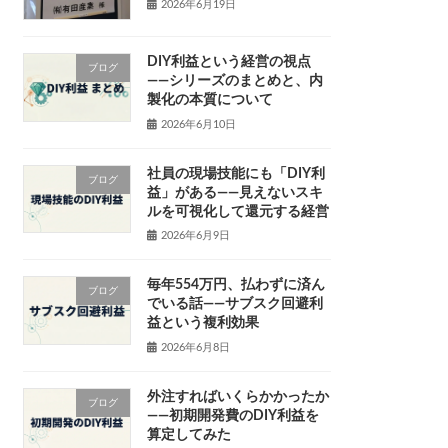
2026年6月19日
DIY利益という経営の視点
ブログ
——シリーズのまとめと、内
製化の本質について
2026年6月10日
社員の現場技能にも「DIY利
ブログ
益」がある——見えないスキ
ルを可視化して還元する経営
2026年6月9日
毎年554万円、払わずに済ん
ブログ
でいる話——サブスク回避利
益という複利効果
2026年6月8日
外注すればいくらかかったか
ブログ
——初期開発費のDIY利益を
算定してみた