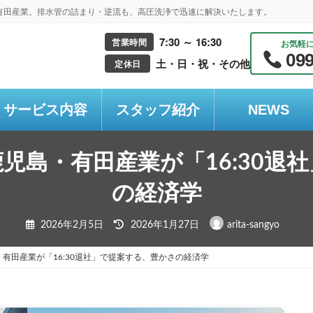
有田産業。排水管の詰まり・逆流も、高圧洗浄で迅速に解決いたします。
7:30 ～ 16:30
営業時間
お気軽
099
土・日・祝・その他
定休日
サービス内容
スタッフ紹介
NEWS
児島・有田産業が「16:30退
の経済学
最
2026年2月5日
2026年1月27日
arita-sangyo
終
更
新
日
有田産業が「16:30退社」で提案する、豊かさの経済学
時
: