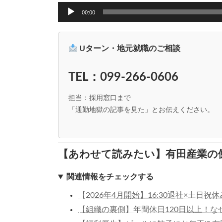
音
00:00
声
プ
レ
ー
Uターン・地元就職のご相談
ヤ
ー
TEL：099-266-0606
担当：採用窓口まで
「通勤地獄の記事を見た」とお伝えください。
【あわせて読みたい】有田産業の
関連情報をチェックする
【2026年4月開始】16:30退社×土
【組織の裏側】年間休日120日以上！な