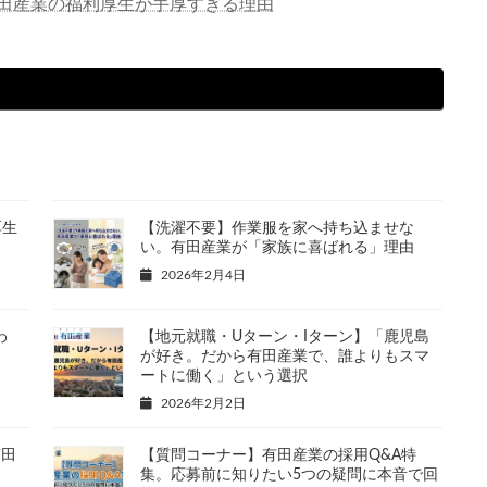
有田産業の福利厚生が手厚すぎる理由
さ
い。
厚生
【洗濯不要】作業服を家へ持ち込ませな
い。有田産業が「家族に喜ばれる」理由
2026年2月4日
わ
【地元就職・Uターン・Iターン】「鹿児島
が好き。だから有田産業で、誰よりもスマ
ートに働く」という選択
2026年2月2日
有田
【質問コーナー】有田産業の採用Q&A特
集。応募前に知りたい5つの疑問に本音で回