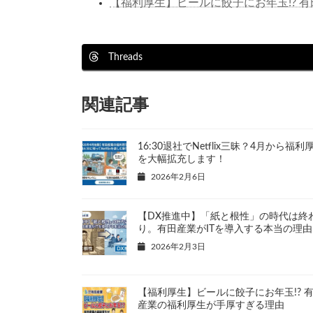
【福利厚生】ビールに餃子にお年玉!? 
Threads
関連記事
16:30退社でNetflix三昧？4月から福利
を大幅拡充します！
2026年2月6日
【DX推進中】「紙と根性」の時代は終
り。有田産業がITを導入する本当の理由
2026年2月3日
【福利厚生】ビールに餃子にお年玉!? 
産業の福利厚生が手厚すぎる理由