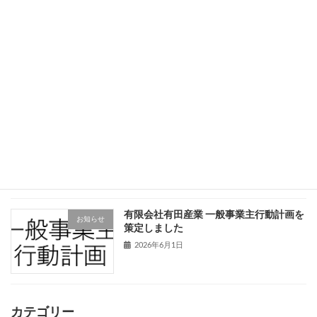
外注すればいくらかかったか——初期開
ブログ
発費のDIY利益を算定してみた
2026年6月5日
会社経営において、あまり気づかれてい
ブログ
ない「DIY利益」という概念
2026年6月4日
有限会社有田産業 一般事業主行動計画を
お知らせ
策定しました
2026年6月1日
カテゴリー